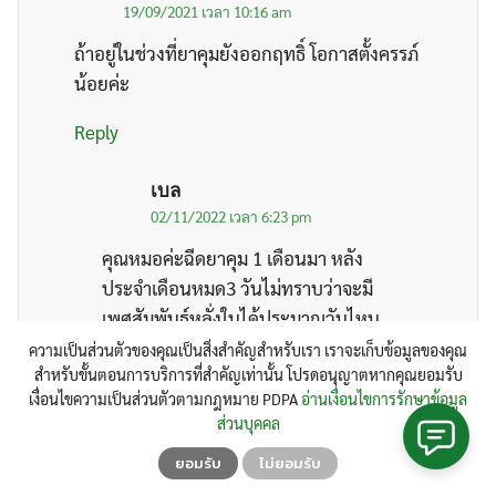
19/09/2021 เวลา 10:16 am
ถ้าอยู่ในช่วงที่ยาคุมยังออกฤทธิ์ โอกาสตั้งครรภ์
น้อยค่ะ
Reply
เบล
02/11/2022 เวลา 6:23 pm
คุณหมอค่ะฉีดยาคุม 1 เดือนมา หลัง
ประจำเดือนหมด3 วันไม่ทราบว่าจะมี
เพศสัมพันธ์ุหลั่งในได้ประมาณวันไหน
ค่ะ เห็นคุณหมอบอก 2 สัปดาห์ว่าแต่
ความเป็นส่วนตัวของคุณเป็นสิ่งสำคัญสำหรับเรา เราจะเก็บข้อมูลของคุณ
สำหรับขั้นตอนการบริการที่สำคัญเท่านั้น โปรดอนุญาตหากคุณยอมรับ
ทำไมนานจังค่ะ ประมาณ6-7วันมีเพศ
เงื่อนไขความเป็นส่วนตัวตามกฎหมาย PDPA
อ่านเงื่อนไขการรักษาข้อมูล
สัมพันได้ยังค่ะ
ส่วนบุคคล
Reply
ยอมรับ
ไม่ยอมรับ