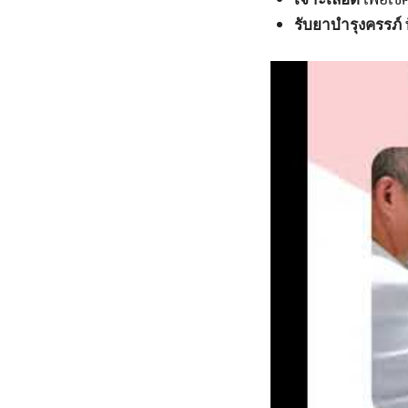
รับยาบำรุงครรภ์