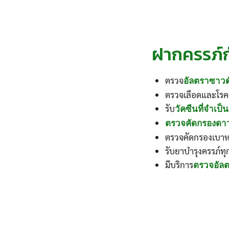
ฝากครรภ์ก
ตรวจ
อัลตราซาวด
ตรวจเลือดและโรคต
รับ
วัคซีนที่จำเป็น
ตรวจคัดกรองดาว
ตรวจคัดกรองเบาห
รับยาบำรุงครรภ์ทุ
มีบริการ
ตรวจอัลต