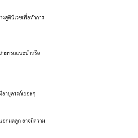
งสูตินีเวชเพื่อทำการ
จะสามารถแนะนำหรือ
้มีอายุครรภ์เยอะๆ
ภ์นอกมดลูก อาจมีความ