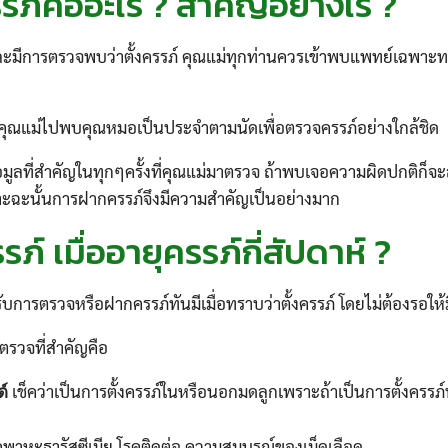
ภ์คืออะไร ? สำคัญอย่างไร ?
ะมีการตรวจพบว่าตั้งครรภ์ คุณแม่ทุกท่านควรเข้าพบแพทย์เฉพาะทา
่คุณแม่ไปพบคุณหมอเป็นประจำตามนัดเพื่อตรวจครรภ์อย่างใกล้ชิด
มูลที่สำคัญในทุกๆครั้งที่คุณแม่มาตรวจ ถ้าพบเจอความผิดปกติก็
ราะฉะนั้นการฝากครรภ์จึงมีความสำคัญเป็นอย่างมาก
์ เมื่ออายุครรภ์กี่สัปดาห์ ?
ับการตรวจหรือฝากครรภ์ทันมีเมื่อทราบว่าตั้งครรภ์ โดยไม่ต้องรอให
ตรวจที่สำคัญคือ
เช็คว่าเป็นการตั้งครรภ์ในหรือนอกมดลูกเพราะถ้าเป็นการตั้งครร
์
็คพาหะธารัสซีเมีย โรคติดต่อ ความสมบูรณ์ของเม็ดเลือด