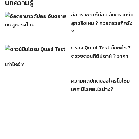
บทความรู้
ความ
รู้
อัลตราซาวด์บ่อย อันตรายกับ
ลูกจริงไหม ? ควรตรวจกี่ครั้ง
?
ตรวจ Quad Test คืออะไร ?
ตรวจตอนกี่สัปดาห์ ? ราคา
เท่าไหร่ ?
ความผิดปกติของโครโมโซม
เพศ มีโรคอะไรบ้าง?