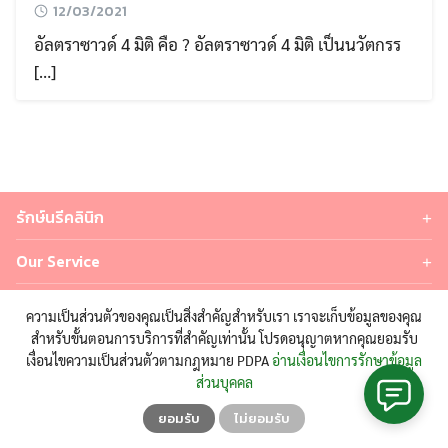
12/03/2021
อัลตราซาวด์ 4 มิติ คือ ? อัลตราซาวด์ 4 มิติ เป็นนวัตกรร
[…]
Search
Search
for:
รักษ์นรีคลินิก
คลินิกเฉาพะทางด้านสูติ-นรีเวช เปิดให้บริการตั้งแต่วันที่ 11 พฤศจิกายน
2550
Our Service
บริการทั้งหมด
มุ่งเน้นการบริการที่ดี มีคุณภาพ ในราคาที่เข้าถึงได้สำหรับคนไข้ทุกท่าน
บทความที่น่าสนใจ
คนท้อง
ความเป็นส่วนตัวของคุณเป็นสิ่งสำคัญสำหรับเรา เราจะเก็บข้อมูลของคุณ
อัลตราซาวด์บ่อย อันตรายกับลูกจริงไหม ? ควรตรวจกี่ครั้ง ?
สำหรับขั้นตอนการบริการที่สำคัญเท่านั้น โปรดอนุญาตหากคุณยอมรับ
ฝากครรภ์
ตรวจ Quad Test คืออะไร ? ตรวจตอนกี่สัปดาห์ ? ราคาเท่าไหร่ ?
กดติดตามเรา
เงื่อนไขความเป็นส่วนตัวตามกฎหมาย PDPA
อ่านเงื่อนไขการรักษาข้อมูล
อัลตราซาวด์ 2 มิติ
ความผิดปกติของโครโมโซมเพศ มีโรคอะไรบ้าง?
ส่วนบุคคล
คนท้อง ท้องอืด ควรทำอย่างไร? ทานยาได้ไหม?
อัลตราซาวด์ 4 มิติ
ตรวจ HPV DNA หาเชื้อมะเร็งปากมดลูก เจาะลึกระดับ DNA
ยอมรับ
ไม่ยอมรับ
ตรวจดาวน์ซินโดรม (NIPT)
© 2024 ALL RIGHTS RESERVED. | RAKNAREECLINIC.COM