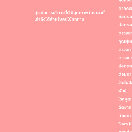
คนท้อง
ฝากครร
มุ่งเน้นการบริการที่ดี มีคุณภาพ ในราคาที่
อัลตราซ
เข้าถึงได้สำหรับคนไข้ทุกท่าน
อัลตราซ
ตรวจดา
คุณผู้ห
ตรวจภาย
ตรวจมะ
อัลตราซ
ต่อมบาร
วัคซีนป
พันธ์ุ
โรคหูด
ฉีดยาคุ
ศัลยกร
รีแพร์ 