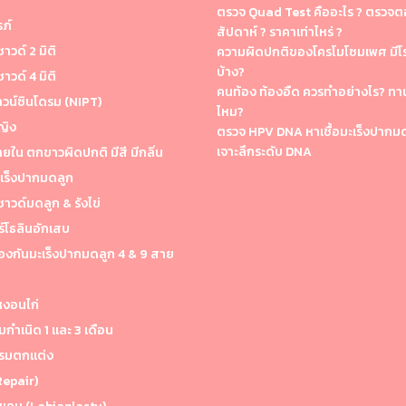
ตรวจ Quad Test คืออะไร ? ตรวจตอ
ภ์
สัปดาห์ ? ราคาเท่าไหร่ ?
าวด์ 2 มิติ
ความผิดปกติของโครโมโซมเพศ มีโ
บ้าง?
าวด์ 4 มิติ
คนท้อง ท้องอืด ควรทำอย่างไร? ทา
วน์ซินโดรม (NIPT)
ไหม?
ญิง
ตรวจ HPV DNA หาเชื้อมะเร็งปากม
เจาะลึกระดับ DNA
ใน ตกขาวผิดปกติ มีสี มีกลิ่น
เร็งปากมดลูก
าวด์มดลูก & รังไข่
์โธลินอักเสบ
้องกันมะเร็งปากมดลูก 4 & 9 สาย
หงอนไก่
มกำเนิด 1 และ 3 เดือน
รมตกแต่ง
(Repair)