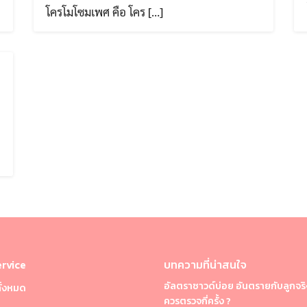
โครโมโซมเพศ คือ โคร […]
rvice
บทความที่น่าสนใจ
อัลตราซาวด์บ่อย อันตรายกับลูกจริ
ั้งหมด
Search
Search
ควรตรวจกี่ครั้ง ?
for: